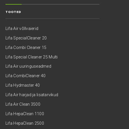
TOOTED
Lifa Air võllvaierid
Lifa SpecialCleaner 20
Lifa Combi Cleaner 15
Lifa Special Cleaner 25 Multi
Lifa Air uuringuseadmed
Lifa CombiCleaner 40
Lifa Hydmaster 40
Lifa Air harjad ja lisatarvikud
Lifa Air Clean 3500
Lifa HepaClean 1100
Lifa HepaClean 2500