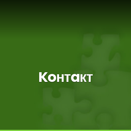
Koнтaкт