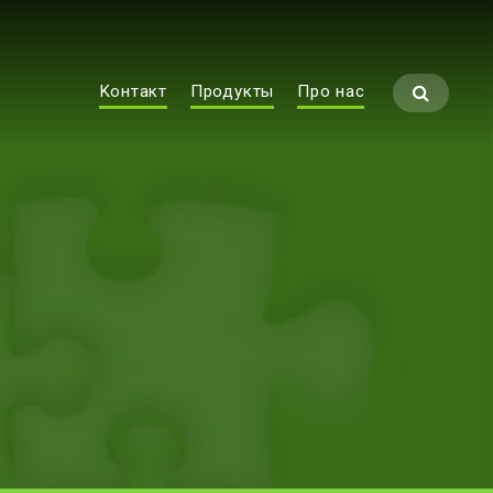
Koнтaкт
Продукты
Про нас